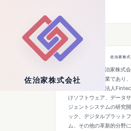
佐治家株式会社
Technology Infrastructure
佐治家株式会社
Sargia Inc.（佐治
テクノロジー企業であり
佐治家株式会社
および一般社団法人Fint
けソフトウェア、データ
ジェントシステムの研究
ック、デジタルプラット
ム、その他の革新的分野