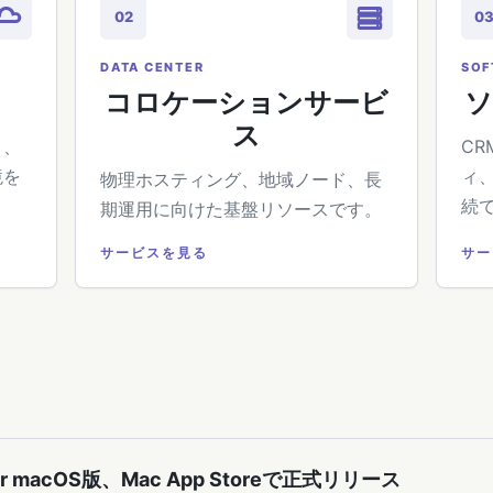
02
0
DATA CENTER
SOF
コロケーションサービ
ス
り、
CR
境を
ィ
物理ホスティング、地域ノード、長
続
期運用に向けた基盤リソースです。
サービスを見る
サー
ader macOS版、Mac App Storeで正式リリース