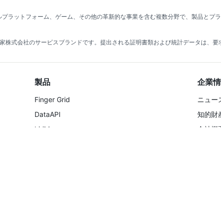
ルプラットフォーム、ゲーム、その他の革新的な事業を含む複数分野で、製品とプ
 News® は、佐治家株式会社のサービスブランドです。提出される証明書類および統計データ
製品
企業情
Finger Grid
ニュー
DataAPI
知的財
kiriM
会社概
Finger KYC
資格・
採用情
お問い