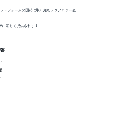
ラットフォームの開発に取り組むテクノロジー企
は、要求に応じて提供されます。
報
ス
産
要
コンプライアンス
報
合わせ