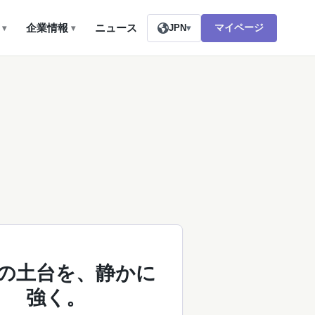
企業情報
ニュース
マイページ
▾
▾
JPN
▾
の土台を、静かに
強く。