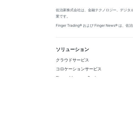
佐治家株式会社は、金融テクノロジー、デジタ
業です。
Finger Trading® および Finger
ソリューション
クラウドサービス
コロケーションサービス
Finger Manager Business
Market Data Business
KYC Basic
CLソフトウェア
オンラインサポート
追加マネージャー席位
システム互換性