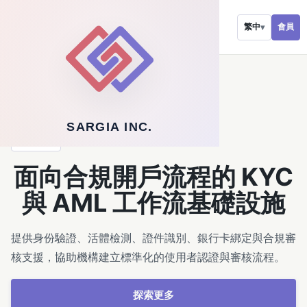
會員
繁中
▾
←
返回軟體服務
SARGIA INC.
解決方案
面向合規開戶流程的 KYC
與 AML 工作流基礎設施
提供身份驗證、活體檢測、證件識別、銀行卡綁定與合規審
核支援，協助機構建立標準化的使用者認證與審核流程。
探索更多