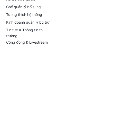
Ghế quản lý bổ sung
Tương thích hệ thống
Kinh doanh quản lý bù trừ
Tin tức & Thông tin thị
trường
Cộng đồng & Livestream
Chiến dịch giới thiệu
Công ty
Tin tức
Sở hữu trí tuệ
Hồ sơ công ty
Hồ sơ và tuân thủ
Tuyển dụng
Liên hệ