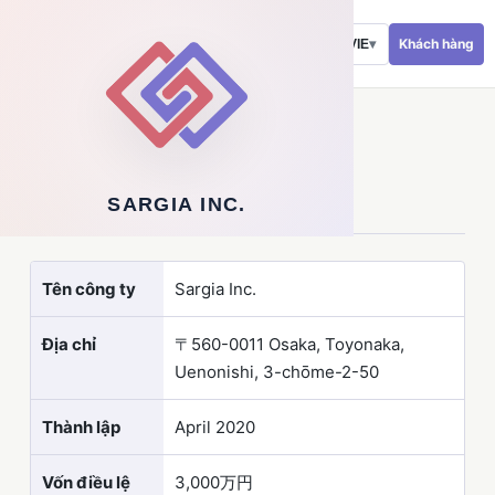
Khách hàng
VIE
▾
COMPANY PROFILE
Hồ sơ công ty
SARGIA INC.
Tên công ty
Sargia Inc.
Địa chỉ
〒560-0011 Osaka, Toyonaka,
Uenonishi, 3-chōme-2-50
Thành lập
April 2020
Vốn điều lệ
3,000万円