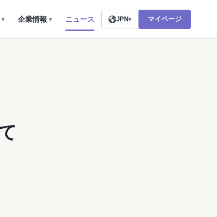
企業情報
ニュース
マイページ
▾
▾
JPN
▾
て